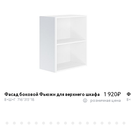
1 920
₽
Фасад боковой Фьюжн для верхнего шкафа
Ф
В×Ш×Г: 716*315*18
В×
розничная цена