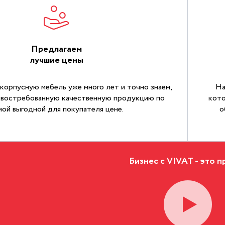
Предлагаем
лучшие цены
орпусную мебель уже много лет и точно знаем,
На
ь востребованную качественную продукцию по
кото
мой выгодной для покупателя цене.
о
Бизнес с VIVAT - это п