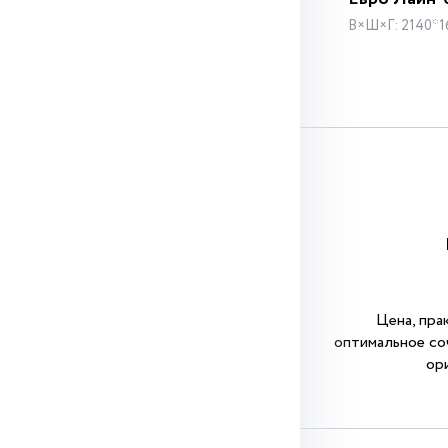
В×Ш×Г: 2140*1
Цена, пра
оптимальное со
ор