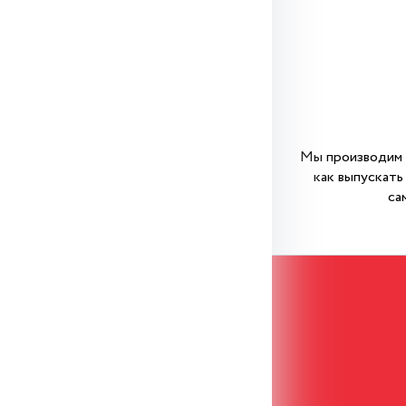
Мы производим к
как выпускат
са