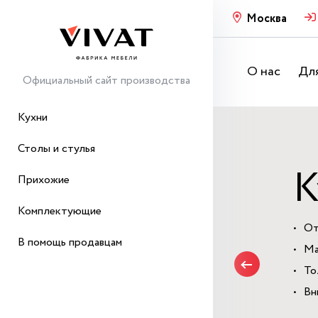
Москва
О нас
Для
Официальный сайт производства
Кухни
Столы и стулья
К
Прихожие
Комплектующие
От
В помощь продавцам
Ма
То
Вн