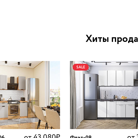
Хиты прод
SALE
от 43 080
₽
от 
06
Флэт-08