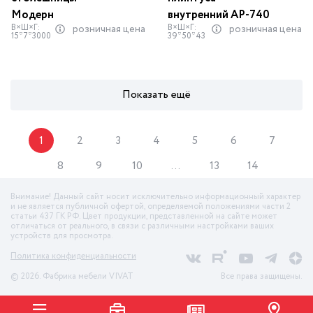
Модерн
внутренний АР-740
В×Ш×Г:
В×Ш×Г:
розничная цена
розничная цена
15*7*3000
39*50*43
Показать ещё
1
2
3
4
5
6
7
8
9
10
...
13
14
Внимание! Данный сайт носит исключительно информационный характер
и не является публичной офертой, определяемой положениями части 2
статьи 437 ГК РФ. Цвет продукции, представленной на сайте может
отличаться от реального, в связи с различными настройками ваших
устройств для просмотра.
Политика конфиденциальности
© 2026. Фабрика мебели VIVAT
Все права защищены.