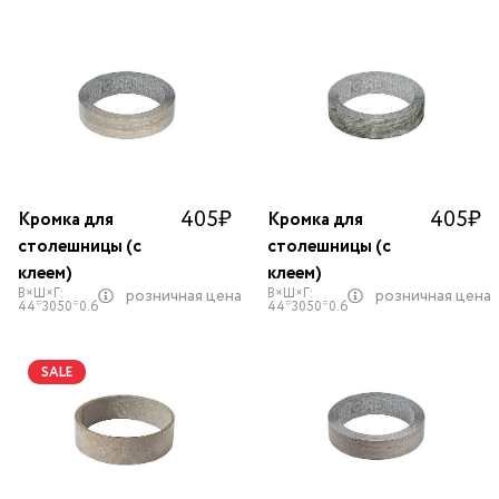
405
₽
405
₽
Кромка для
Кромка для
столешницы (с
столешницы (с
клеем)
клеем)
В×Ш×Г:
В×Ш×Г:
розничная цена
розничная цена
44*3050*0.6
44*3050*0.6
SALE