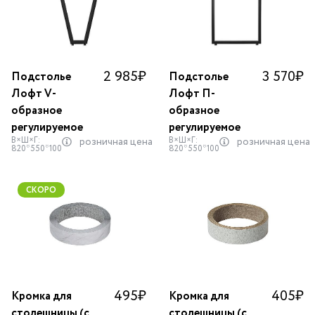
2 985
₽
3 570
₽
Подстолье
Подстолье
Лофт V-
Лофт П-
образное
образное
регулируемое
регулируемое
В×Ш×Г:
В×Ш×Г:
розничная цена
розничная цена
820*550*100
820*550*100
СКОРО
495
₽
405
₽
Кромка для
Кромка для
столешницы (с
столешницы (с