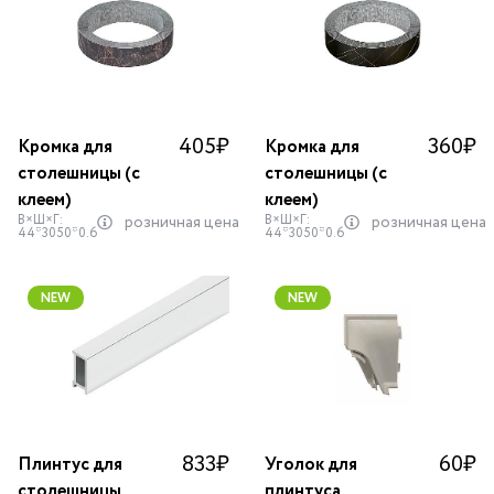
405
₽
360
₽
Кромка для
Кромка для
столешницы (с
столешницы (с
клеем)
клеем)
В×Ш×Г:
В×Ш×Г:
розничная цена
розничная цена
44*3050*0.6
44*3050*0.6
NEW
NEW
833
₽
60
₽
Плинтус для
Уголок для
столешницы
плинтуса