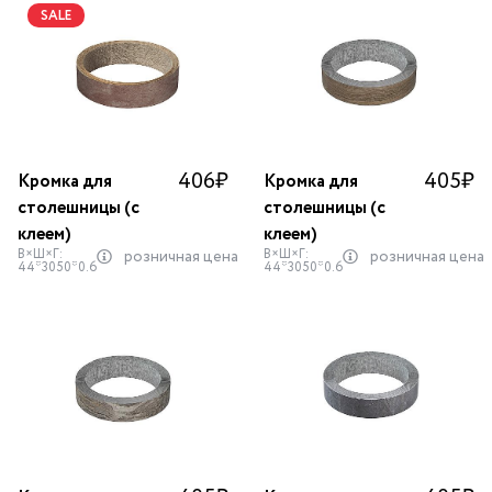
SALE
406
₽
405
₽
Кромка для
Кромка для
столешницы (с
столешницы (с
клеем)
клеем)
В×Ш×Г:
В×Ш×Г:
розничная цена
розничная цена
44*3050*0.6
44*3050*0.6