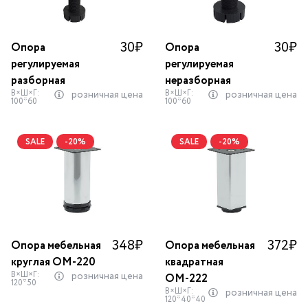
30
₽
30
₽
Опора
Опора
регулируемая
регулируемая
разборная
неразборная
В×Ш×Г:
В×Ш×Г:
розничная цена
розничная цена
100*60
100*60
SALE
-20%
SALE
-20%
348
₽
372
₽
Опора мебельная
Опора мебельная
круглая ОМ-220
квадратная
В×Ш×Г:
розничная цена
ОМ-222
120*50
В×Ш×Г:
розничная цена
120*40*40