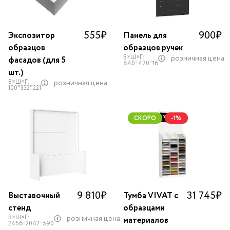
555
₽
900
₽
Экспозитор
Панель для
образцов
образцов ручек
В×Ш×Г:
розничная цена
фасадов (для 5
840*470*16
шт.)
В×Ш×Г:
розничная цена
100*332*221
СКОРО
-1%
9 810
₽
31 745
₽
Выставочный
Тумба VIVAT с
стенд
образцами
В×Ш×Г:
розничная цена
материалов
2456*2042*590