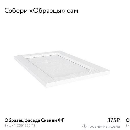
Собери «Образцы» сам
375
₽
Образец фасада Сканди ФГ
О
В×Ш×Г: 350*250*18
В×
розничная цена