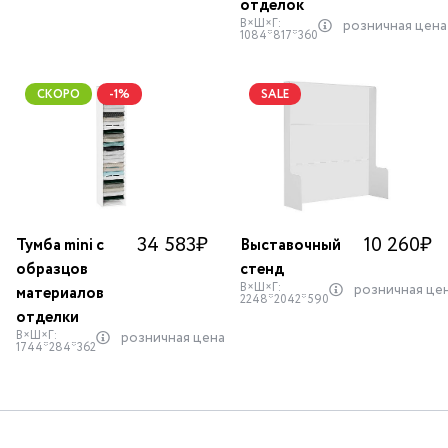
отделок
В×Ш×Г:
розничная цена
1084*817*360
СКОРО
-1%
SALE
34 583
₽
10 260
₽
Тумба mini с
Выставочный
образцов
стенд
В×Ш×Г:
розничная це
материалов
2248*2042*590
отделки
В×Ш×Г:
розничная цена
1744*284*362