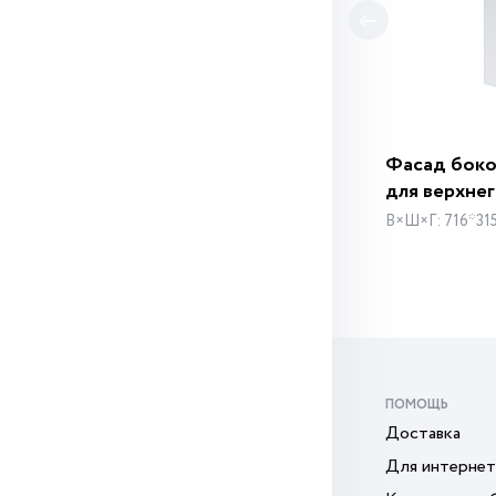
Фасад бок
для верхне
В×Ш×Г: 716*31
ПОМОЩЬ
Доставка
Для интернет