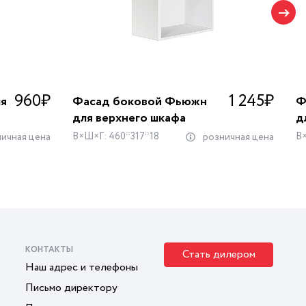
960
₽
1 245
₽
я
Фасад боковой Фьюжн
Ф
для верхнего шкафа
д
В×Ш×Г: 460*317*18
В×
ичная цена
розничная цена
КОНТАКТЫ
Стать дилером
Наш адрес и телефоны
Письмо директору