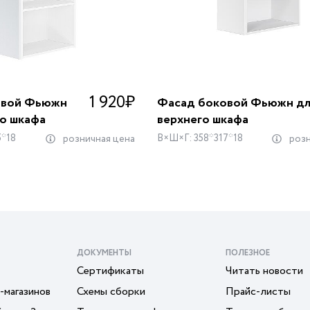
1 920
₽
овой Фьюжн
Фасад боковой Фьюжн дл
го шкафа
верхнего шкафа
5*18
В×Ш×Г: 358*317*18
розничная цена
розн
ДОКУМЕНТЫ
ПОЛЕЗНОЕ
Сертификаты
Читать новости
-магазинов
Схемы сборки
Прайс-листы