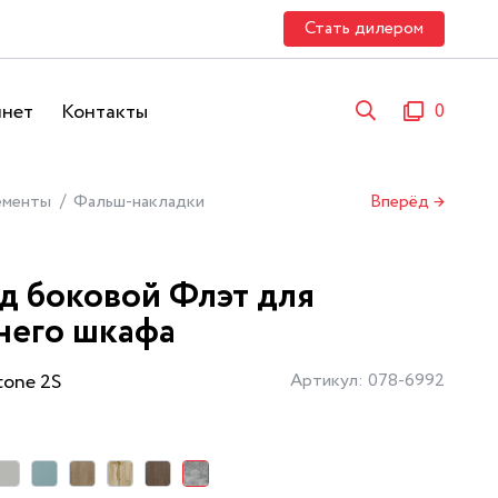
Стать дилером
инет
Контакты
0
ементы
Фальш-накладки
Вперёд →
д боковой Флэт для
него шкафа
tone 2S
Артикул: 078-6992