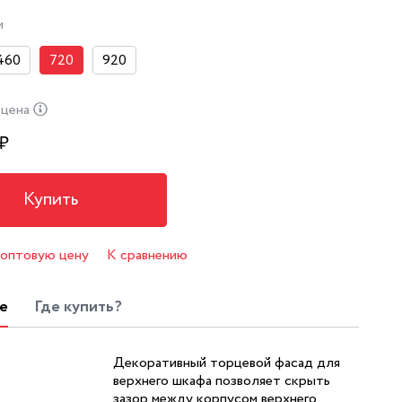
м
460
720
920
 цена
₽
Купить
 оптовую цену
К сравнению
е
Где купить?
Декоративный торцевой фасад для
верхнего шкафа позволяет скрыть
зазор между корпусом верхнего