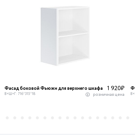
1 920
₽
Фасад боковой Фьюжн для верхнего шкафа
Ф
В×Ш×Г: 716*315*18
В×
розничная цена