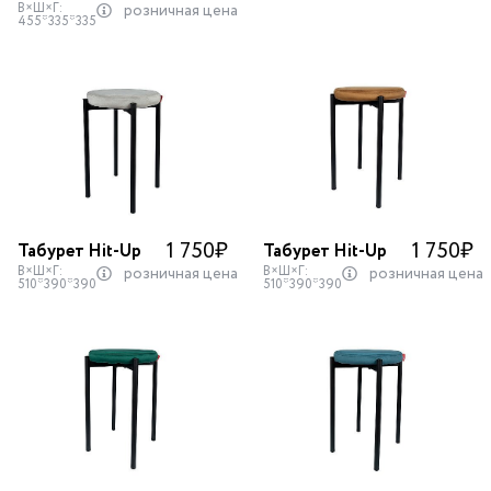
В×Ш×Г:
розничная цена
455*335*335
1 750
₽
1 750
₽
Табурет Hit-Up
Табурет Hit-Up
В×Ш×Г:
В×Ш×Г:
розничная цена
розничная цена
510*390*390
510*390*390