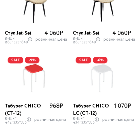
4 060
₽
4 060
₽
Стул Jet-Set
Стул Jet-Set
В×Ш×Г:
В×Ш×Г:
розничная цена
розничная цена
860*535*640
860*535*640
SALE
-9%
SALE
-6%
968
₽
1 070
₽
Табурет CHICO
Табурет CHICO
(СТ-12)
LC (СТ-12)
В×Ш×Г:
В×Ш×Г:
розничная цена
розничная цена
442*335*335
434*335*335