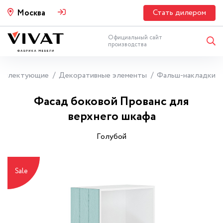
Стать дилером
Москва
Официальный сайт
производства
мплектующие
Декоративные элементы
Фальш-накладки
Фасад боковой Прованс для
верхнего шкафа
Гoлyбoй
Sale