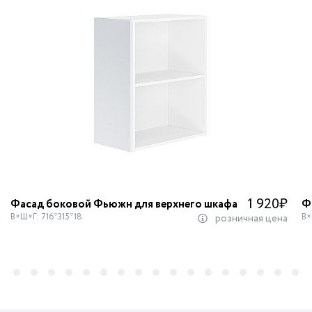
1 920
₽
Фасад боковой Фьюжн для верхнего шкафа
Ф
В×Ш×Г: 716*315*18
В×
розничная цена