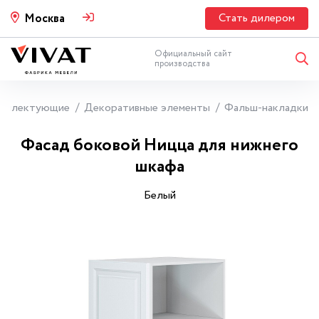
Стать дилером
Москва
Официальный сайт
производства
мплектующие
Декоративные элементы
Фальш-накладки
Фасад боковой Ницца для нижнего
шкафа
Белый