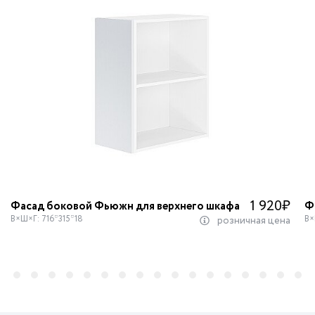
1 920
₽
Фасад боковой Фьюжн для верхнего шкафа
Ф
В×Ш×Г: 716*315*18
В×
розничная цена