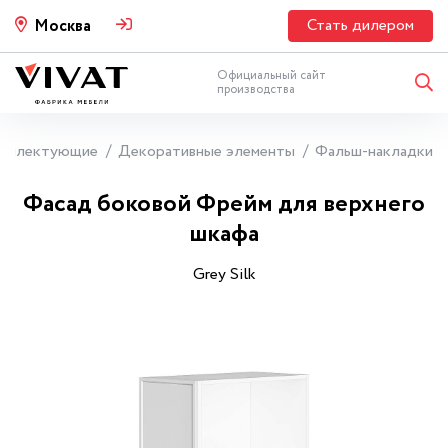
Стать дилером
Москва
Официальный сайт
производства
мплектующие
Декоративные элементы
Фальш-накладки
Фасад боковой Фрейм для верхнего
шкафа
Grey Silk