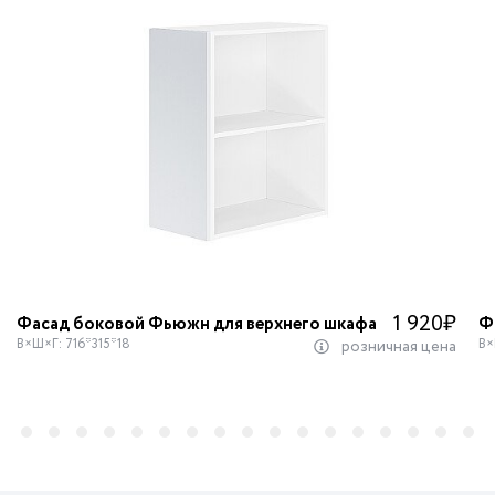
1 920
₽
Фасад боковой Фьюжн для верхнего шкафа
Ф
В×Ш×Г: 716*315*18
В×
розничная цена