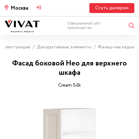
Стать дилером
Москва
Официальный сайт
производства
мплектующие
Декоративные элементы
Фальш-накладки
Фасад боковой Нео для верхнего
шкафа
Cream Silk