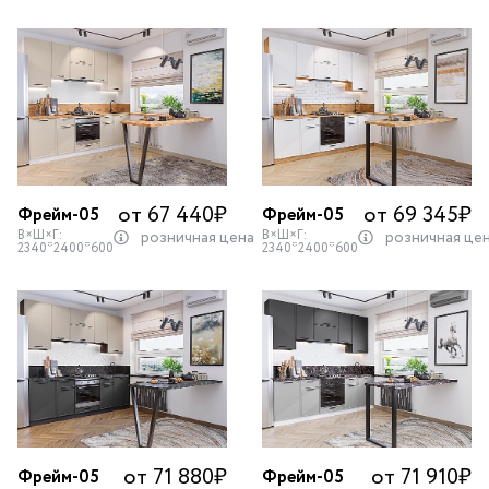
от 67 440
₽
от 69 345
₽
Фрейм-05
Фрейм-05
В×Ш×Г:
В×Ш×Г:
розничная цена
розничная це
2340*2400*600
2340*2400*600
от 71 880
₽
от 71 910
₽
Фрейм-05
Фрейм-05