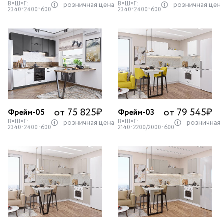
В×Ш×Г:
В×Ш×Г:
розничная цена
розничная це
2340*2400*600
2340*2400*600
от 75 825
₽
от 79 545
₽
Фрейм-05
Фрейм-03
В×Ш×Г:
В×Ш×Г:
розничная цена
розничная
2340*2400*600
2140*2200/2000*600