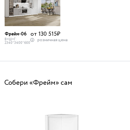
от 130 515
₽
Фрейм-06
В×Ш×Г:
розничная цена
2340*3400*600
Собери «Фрейм» сам