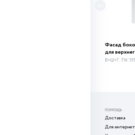
Фасад бок
для верхне
В×Ш×Г: 716*31
ПОМОЩЬ
Доставка
Для интернет