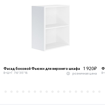
1 920
₽
Фасад боковой Фьюжн для верхнего шкафа
Ф
В×Ш×Г: 716*315*18
В×
розничная цена