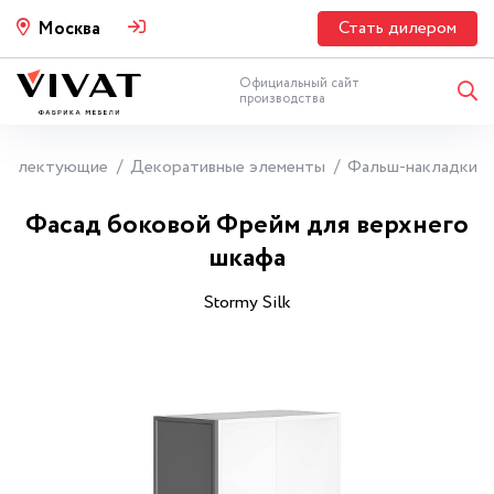
Стать дилером
Москва
Официальный сайт
производства
мплектующие
Декоративные элементы
Фальш-накладки
Фасад боковой Фрейм для верхнего
шкафа
Stormy Silk