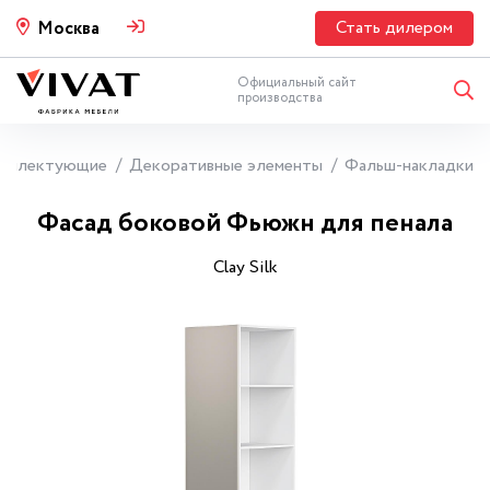
Стать дилером
Москва
Официальный сайт
производства
мплектующие
Декоративные элементы
Фальш-накладки
Фасад боковой Фьюжн для пенала
Clay Silk