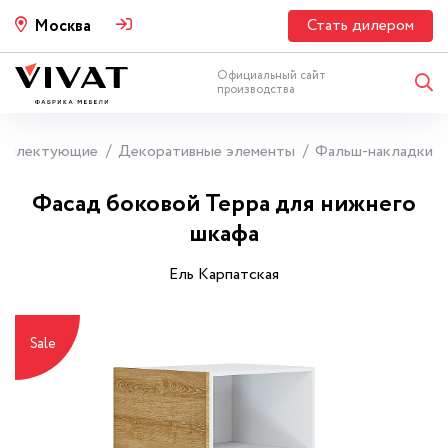
Стать дилером
Москва
Официальный сайт
производства
мплектующие
Декоративные элементы
Фальш-накладки
Фасад боковой Терра для нижнего
шкафа
Ель Карпатская
Sale