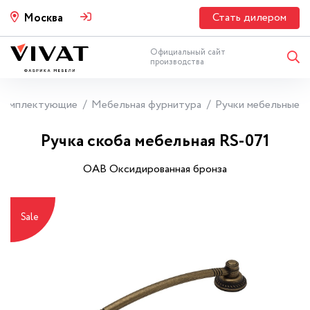
Стать дилером
Москва
Официальный сайт
производства
Комплектующие
Мебельная фурнитура
Ручки мебельные
Ручка скоба мебельная RS-071
OAB Оксидированная бронза
Sale