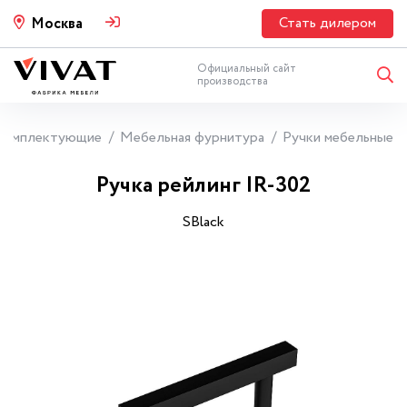
Стать дилером
Москва
Официальный сайт
производства
Комплектующие
Мебельная фурнитура
Ручки мебельные
Ручка рейлинг IR-302
SBlack