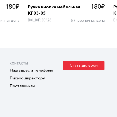
180
₽
180
₽
Ручка кнопка мебельная
Р
KF03-05
K
В×Ш×Г: 30*26
В
ичная цена
розничная цена
КОНТАКТЫ
Стать дилером
Наш адрес и телефоны
Письмо директору
Поставщикам