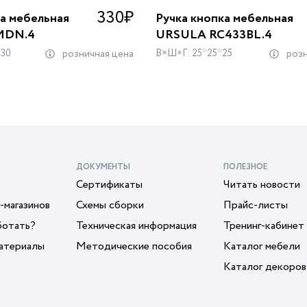
330
₽
ка мебельная
Ручка кнопка мебельная
MDN.4
URSULA RC433BL.4
*30
В×Ш×Г: 25*25*25
розничная цена
розн
ДОКУМЕНТЫ
ПОЛЕЗНОЕ
Сертификаты
Читать новости
-магазинов
Схемы сборки
Прайс-листы
ботать?
Техническая информация
Тренинг-кабинет
атериалы
Методические пособия
Каталог мебели
Каталог декоров