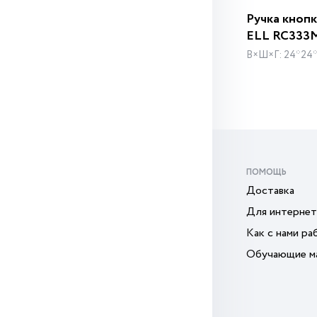
Ручка кноп
ELL RC333
В×Ш×Г: 24*24
ПОМОЩЬ
Доставка
Для интернет
Как с нами ра
Обучающие м