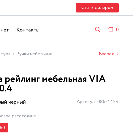
Стать дилером
инет
Контакты
0
итура
Ручки мебельные
Вперёд →
а рейлинг мебельная VIA
0.4
вый черный
Артикул: 086-4424
овое расстояние
160