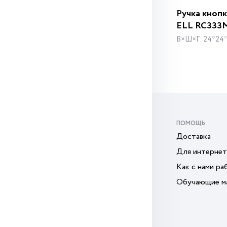
Ручка кноп
ELL RC333
В×Ш×Г: 24*24
ПОМОЩЬ
Доставка
Для интернет
Как с нами ра
Обучающие м