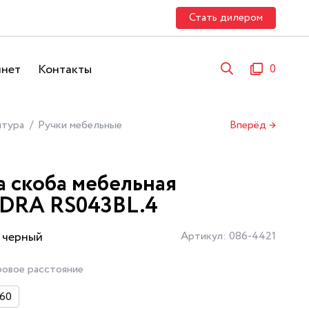
Стать дилером
инет
Контакты
0
итура
Ручки мебельные
Вперёд →
а скоба мебельная
DRA RS043BL.4
 черный
Артикул: 086-4421
овое расстояние
160