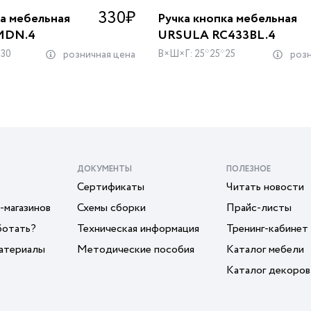
330
₽
ка мебельная
Ручка кнопка мебельная
MDN.4
URSULA RC433BL.4
*30
В×Ш×Г: 25*25*25
розничная цена
розн
ДОКУМЕНТЫ
ПОЛЕЗНОЕ
Сертификаты
Читать новости
-магазинов
Схемы сборки
Прайс-листы
ботать?
Техническая информация
Тренинг-кабинет
атериалы
Методические пособия
Каталог мебели
Каталог декоров