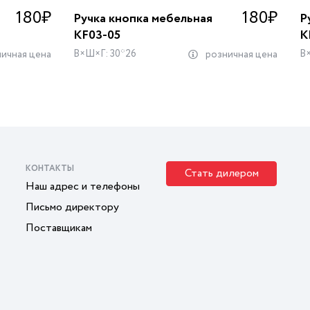
180
₽
180
₽
Ручка кнопка мебельная
Р
KF03-05
K
В×Ш×Г: 30*26
В
ичная цена
розничная цена
КОНТАКТЫ
Стать дилером
Наш адрес и телефоны
Письмо директору
Поставщикам