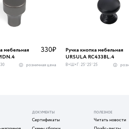
330
₽
ка мебельная
Ручка кнопка мебельная
MDN.4
URSULA RC433BL.4
*30
В×Ш×Г: 25*25*25
розничная цена
розн
ДОКУМЕНТЫ
ПОЛЕЗНОЕ
Сертификаты
Читать новости
-магазинов
Схемы сборки
Прайс-листы