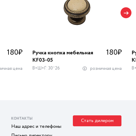
180
₽
180
₽
Ручка кнопка мебельная
Р
KF03-05
K
В×Ш×Г: 30*26
В
ичная цена
розничная цена
КОНТАКТЫ
Стать дилером
Наш адрес и телефоны
Письмо директору