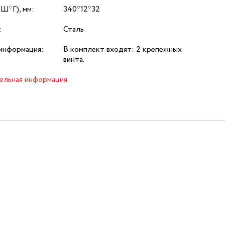
*Ш*Г), мм:
340*12*32
:
Сталь
информация:
В комплект входят: 2 крепежных
винта.
ельная информация