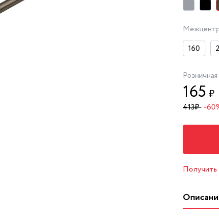
Межцентр
160
Розничная
165
₽
413
₽
-60
Получить
Описани