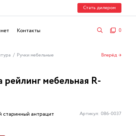
Стать дилером
инет
Контакты
0
итура
Ручки мебельные
Вперёд →
а рейлинг мебельная R-
й старинный антрацит
Артикул: 086-0037