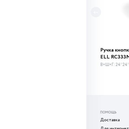
Ручка кноп
ELL RC333
В×Ш×Г: 24*24
ПОМОЩЬ
Доставка
Для интернет