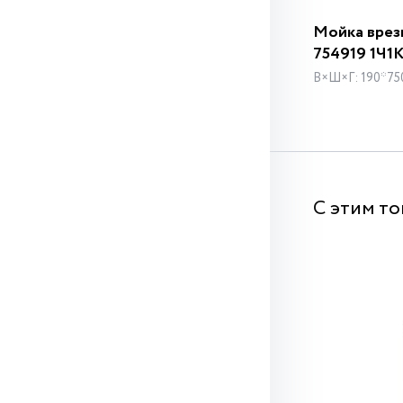
Мойка врезн
754919 1Ч1
В×Ш×Г: 190*75
С этим т