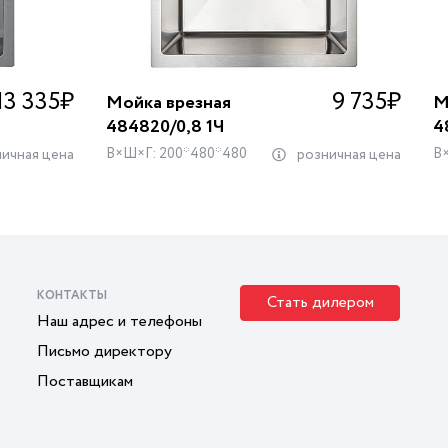
13 335
₽
9 735
₽
Мойка врезная
М
484820/0,8 1Ч
4
В×Ш×Г: 200*480*480
В
ичная цена
розничная цена
КОНТАКТЫ
Стать дилером
Наш адрес и телефоны
Письмо директору
Поставщикам