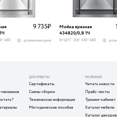
9 735
₽
ная
Мойка врезная
1Ч
434820/0,8 1Ч
30*480
В×Ш×Г: 200*430*480
розничная цена
розн
ДОКУМЕНТЫ
ПОЛЕЗНОЕ
Сертификаты
Читать новости
-магазинов
Схемы сборки
Прайс-листы
ботать?
Техническая информация
Тренинг-кабинет
атериалы
Методические пособия
Каталог мебели
Каталог декоров