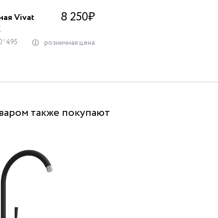
8 250
₽
ая Vivat
К
0*495
розничная цена
оваром также покупают