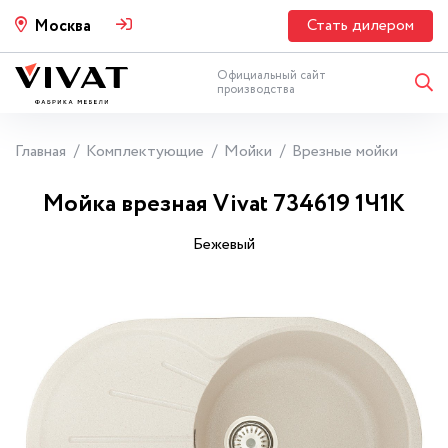
Стать дилером
Москва
Официальный сайт
производства
Главная
Комплектующие
Мойки
Врезные мойки
Мойка врезная Vivat 734619 1Ч1К
Бежевый