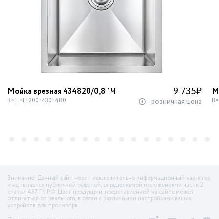
9 735
₽
Мойка врезная 434820/0,8 1Ч
М
В×Ш×Г: 200*430*480
В×
розничная цена
Внимание! Данный сайт носит исключительно информационный характер
и не является публичной офертой, определяемой положениями части 2
статьи 437 ГК РФ. Цвет продукции, представленной на сайте может
отличаться от реального, в связи с различными настройками ваших
устройств для просмотра.