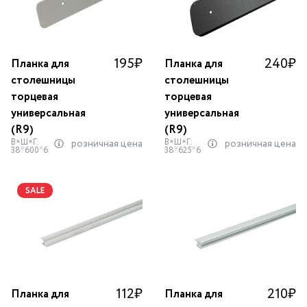
195
₽
240
₽
Планка для
Планка для
столешницы
столешницы
торцевая
торцевая
универсальная
универсальная
(R9)
(R9)
В×Ш×Г:
В×Ш×Г:
розничная цена
розничная цена
38*600*6
38*625*6
SALE
112
₽
210
₽
Планка для
Планка для