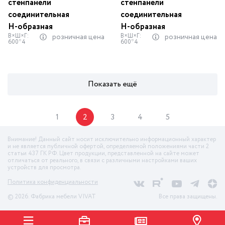
стенпанели
стенпанели
соединительная
соединительная
Н-образная
Н-образная
В×Ш×Г:
В×Ш×Г:
розничная цена
розничная цена
600*4
600*4
Показать ещё
1
2
3
4
5
Внимание! Данный сайт носит исключительно информационный характер
и не является публичной офертой, определяемой положениями части 2
статьи 437 ГК РФ. Цвет продукции, представленной на сайте может
отличаться от реального, в связи с различными настройками ваших
устройств для просмотра.
Политика конфиденциальности
© 2026. Фабрика мебели VIVAT
Все права защищены.