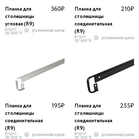
360
₽
210
₽
Планка для
Планка для
столешницы
столешницы
угловая (R9)
соединительная
В×Ш×Г:
розничная цена
(R9)
38*600*11
В×Ш×Г:
розничная цена
38*600*8
195
₽
255
₽
Планка для
Планка для
столешницы
столешницы
соединительная
соединительная
(R9)
(R9)
В×Ш×Г:
В×Ш×Г:
розничная цена
розничная цена
38*600*8
38*600*8