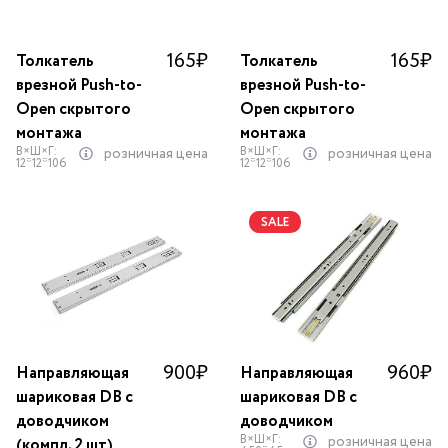
165
₽
165
₽
Толкатель
Толкатель
врезной Push-to-
врезной Push-to-
Open скрытого
Open скрытого
монтажа
монтажа
В×Ш×Г:
В×Ш×Г:
розничная цена
розничная цена
12*12*106
12*12*106
SALE
900
₽
960
₽
Направляющая
Направляющая
шариковая DB с
шариковая DB с
доводчиком
доводчиком
В×Ш×Г:
розничная цена
(компл. 2 шт)