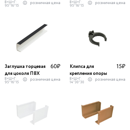
В×Ш×Г:
В×Ш×Г:
розничная цена
розничная цена
95*16*15
95*16*15
60
₽
15
₽
Заглушка торцевая
Клипса для
для цоколя ПВХ
крепления опоры
В×Ш×Г:
В×Ш×Г:
розничная цена
розничная цена
95*16*15
14*30*30