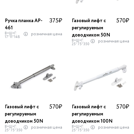
375
₽
570
₽
Ручка планка AP-
Газовый лифт с
461
регулируемым
В×Ш×Г:
розничная цена
доводчиком 50N
17*11*148
В×Ш×Г:
розничная цена
25*75*350
570
₽
570
₽
Газовый лифт с
Газовый лифт с
регулируемым
регулируемым
доводчиком 50N
доводчиком 100N
В×Ш×Г:
В×Ш×Г:
розничная цена
розничная цена
25*75*350
25*75*350