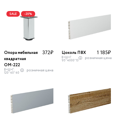
SALE
-20%
372
₽
1 185
₽
Опора мебельная
Цоколь ПВХ
В×Ш×Г:
розничная цена
квадратная
95*4000*13
ОМ-222
В×Ш×Г:
розничная цена
120*40*40