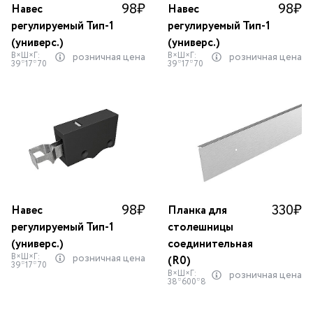
98
₽
98
₽
Навес
Навес
регулируемый Тип-1
регулируемый Тип-1
(универс.)
(универс.)
В×Ш×Г:
В×Ш×Г:
розничная цена
розничная цена
39*17*70
39*17*70
98
₽
330
₽
Навес
Планка для
регулируемый Тип-1
столешницы
(универс.)
соединительная
В×Ш×Г:
розничная цена
(R0)
39*17*70
В×Ш×Г:
розничная цена
38*600*8