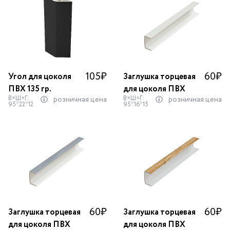
105
₽
60
₽
Угол для цоколя
Заглушка торцевая
ПВХ 135 гр.
для цоколя ПВХ
В×Ш×Г:
В×Ш×Г:
розничная цена
розничная цена
95*22*12
95*16*15
60
₽
60
₽
Заглушка торцевая
Заглушка торцевая
для цоколя ПВХ
для цоколя ПВХ