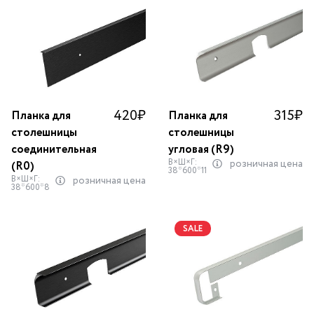
420
₽
315
₽
Планка для
Планка для
столешницы
столешницы
соединительная
угловая (R9)
В×Ш×Г:
розничная цена
(R0)
38*600*11
В×Ш×Г:
розничная цена
38*600*8
SALE