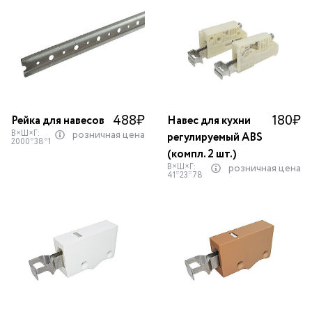
488
₽
180
₽
Рейка для навесов
Навес для кухни
В×Ш×Г:
розничная цена
регулируемый ABS
2000*38*1
(компл. 2 шт.)
В×Ш×Г:
розничная цена
41*23*78