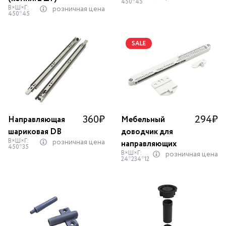
450*45
В×Ш×Г:
розничная цена
450*45
SALE
360
₽
294
₽
Направляющая
Мебельный
шариковая DB
доводчик для
В×Ш×Г:
розничная цена
направляющих
450*35
В×Ш×Г:
розничная цена
24*234*12