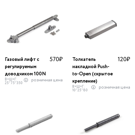
570
₽
120
₽
Газовый лифт с
Толкатель
регулируемым
накладной Push-
доводчиком 100N
to-Open (скрытое
В×Ш×Г:
розничная цена
крепление)
25*75*350
В×Ш×Г:
розничная цена
10*25*80