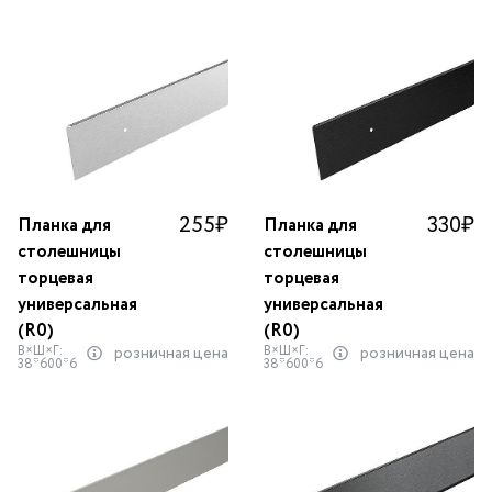
255
₽
330
₽
Планка для
Планка для
столешницы
столешницы
торцевая
торцевая
универсальная
универсальная
(R0)
(R0)
В×Ш×Г:
В×Ш×Г:
розничная цена
розничная цена
38*600*6
38*600*6