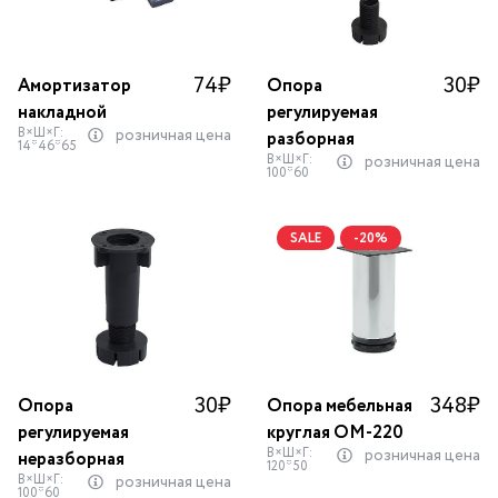
74
₽
30
₽
Амортизатор
Опора
накладной
регулируемая
В×Ш×Г:
розничная цена
разборная
14*46*65
В×Ш×Г:
розничная цена
100*60
SALE
-20%
30
₽
348
₽
Опора
Опора мебельная
регулируемая
круглая ОМ-220
В×Ш×Г:
розничная цена
неразборная
120*50
В×Ш×Г:
розничная цена
100*60