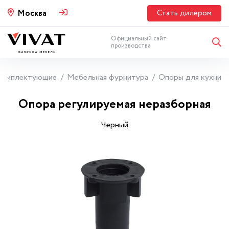
Стать дилером
Москва
Официальный сайт
производства
Комплектующие
Мебельная фурнитура
Опоры для кухни
Опора регулируемая неразборная
Черный