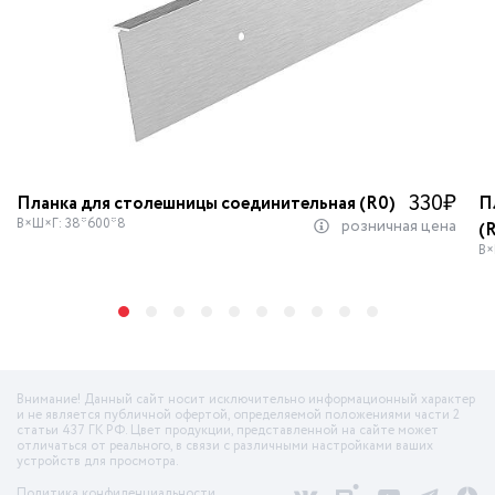
330
₽
Планка для столешницы соединительная (R0)
П
В×Ш×Г: 38*600*8
розничная цена
(
В×
Внимание! Данный сайт носит исключительно информационный характер
и не является публичной офертой, определяемой положениями части 2
статьи 437 ГК РФ. Цвет продукции, представленной на сайте может
отличаться от реального, в связи с различными настройками ваших
устройств для просмотра.
Политика конфиденциальности