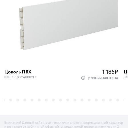
1 185
₽
Цоколь ПВХ
Ц
В×Ш×Г: 95*4000*13
В×
розничная цена
Внимание! Данный сайт носит исключительно информационный характер
и не является публичной офертой, определяемой положениями части 2