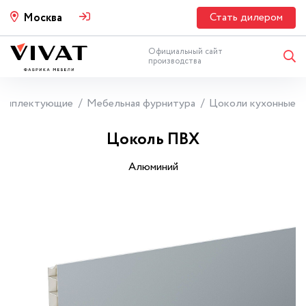
Стать дилером
Москва
Официальный сайт
производства
омплектующие
Мебельная фурнитура
Цоколи кухонные
Цоколь ПВХ
Алюминий