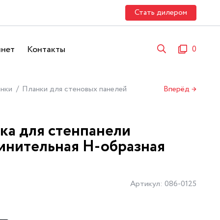
Стать дилером
инет
Контакты
0
нки
Планки для стеновых панелей
Вперёд →
ка для стенпанели
инительная Н-образная
Артикул: 086-0125