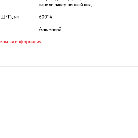
панели завершенный вид.
*Ш*Г), мм:
600*4
:
Алюминий
ельная информация