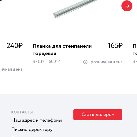
240
₽
165
₽
Планка для стенпанели
П
торцевая
т
В×Ш×Г: 600*4
В
розничная цена
ичная цена
КОНТАКТЫ
Стать дилером
Наш адрес и телефоны
Письмо директору