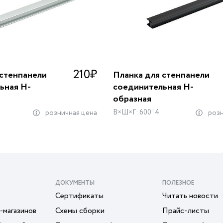
210
₽
 стенпанели
Планка для стенпанели
ьная Н-
соединительная Н-
образная
В×Ш×Г: 600*4
розничная цена
розн
ДОКУМЕНТЫ
ПОЛЕЗНОЕ
Сертификаты
Читать новости
-магазинов
Схемы сборки
Прайс-листы