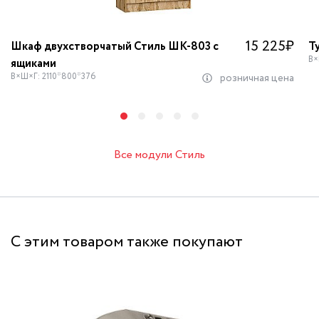
15 225
₽
Шкаф двухстворчатый Стиль ШК-803 с
Т
В×
ящиками
В×Ш×Г: 2110*800*376
розничная цена
Все модули Стиль
С этим товаром также покупают