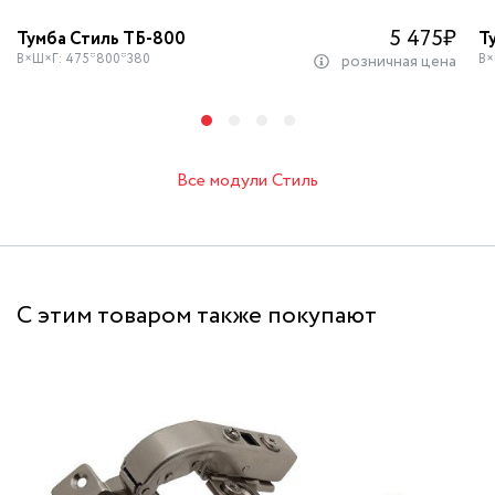
5 475
₽
Тумба Стиль ТБ-800
Т
В×Ш×Г: 475*800*380
В×
розничная цена
Все модули Стиль
С этим товаром также покупают