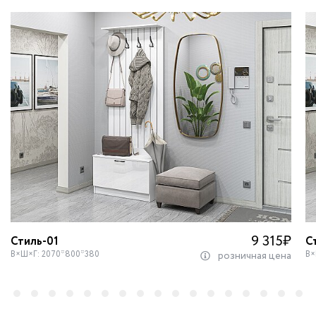
9 315
₽
Стиль-01
С
В×Ш×Г: 2070*800*380
В×
розничная цена