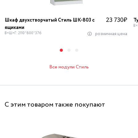
23 730
₽
Шкаф двухстворчатый Стиль ШК-803 с
Т
В×
ящиками
В×Ш×Г: 2110*800*376
розничная цена
Все модули Стиль
С этим товаром также покупают