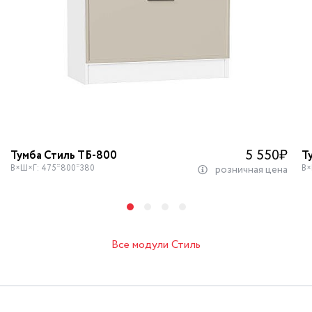
5 550
₽
Тумба Стиль ТБ-800
Т
В×Ш×Г: 475*800*380
В×
розничная цена
Все модули Стиль