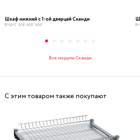
Шкаф нижний с 1-ой дверцей Сканди
Ш
В×Ш×Г: 816*400*480
В×
Все модули Сканди
С этим товаром также покупают