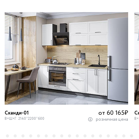
от 60 165
₽
Сканди-01
С
В×Ш×Г: 2140*2200*600
В×
розничная цена