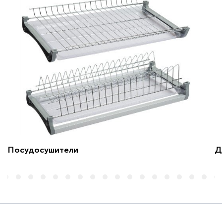
Посудосушители
Д