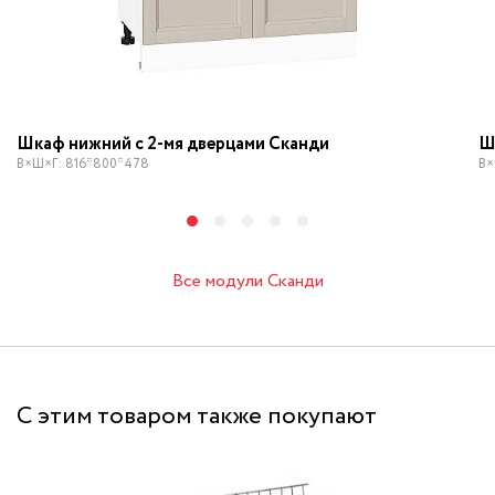
Шкаф нижний с 2-мя дверцами Сканди
Ш
В×Ш×Г: 816*800*478
В×
Все модули Сканди
С этим товаром также покупают