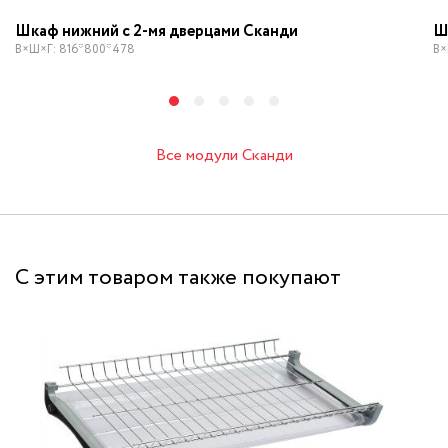
Шкаф нижний с 2-мя дверцами Сканди
Ш
В×Ш×Г: 816*800*478
В×
Все модули Сканди
С этим товаром также покупают