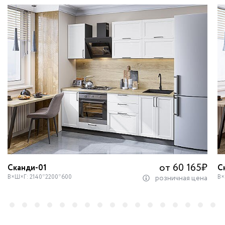
от 60 165
₽
Сканди-01
С
В×Ш×Г: 2140*2200*600
В×
розничная цена