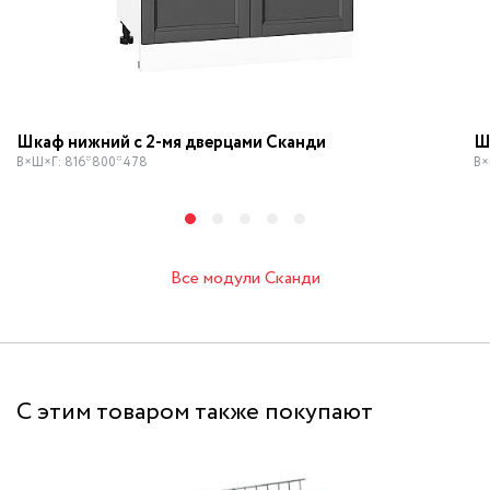
Шкаф нижний с 2-мя дверцами Сканди
Ш
В×Ш×Г: 816*800*478
В×
Все модули Сканди
С этим товаром также покупают