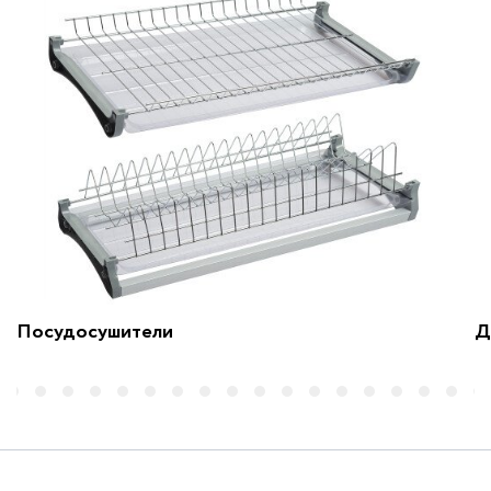
Посудосушители
Д