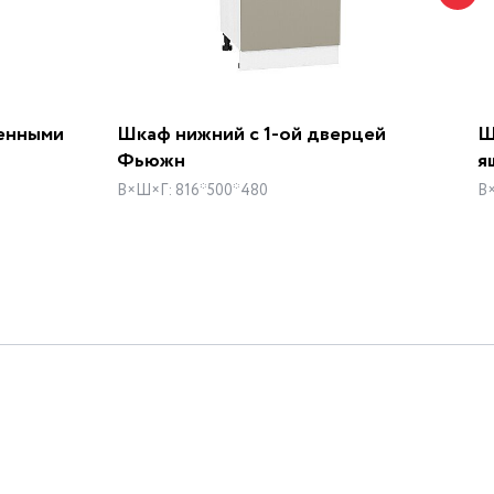
ленными
Шкаф нижний с 1-ой дверцей
Ш
Фьюжн
я
В×Ш×Г: 816*500*480
В