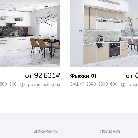
от 92 835
₽
от 
Фьюжн-01
3800*600
В×Ш×Г: 2340*2300*600
розничная цена
розн
ДОКУМЕНТЫ
ПОЛЕЗНОЕ