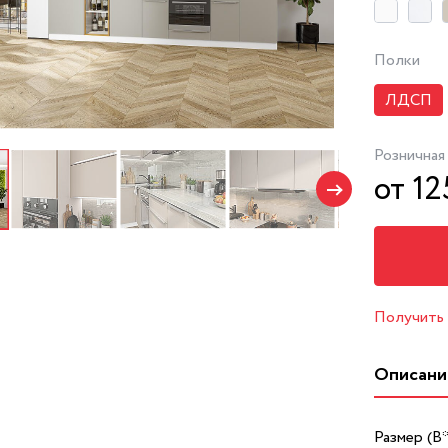
Полки
ЛДСП
Розничная
от 12
Получить
Описани
Размер (В