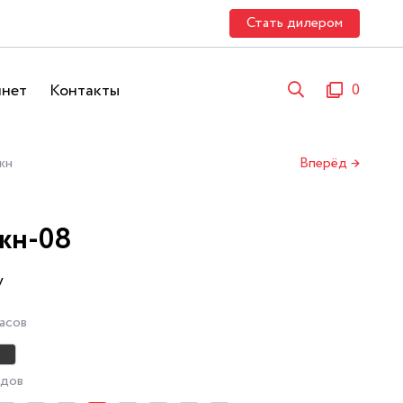
Стать дилером
инет
Контакты
0
жн
Вперёд →
жн-08
y
асов
адов