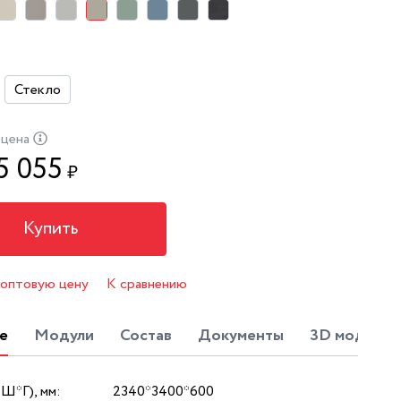
Стекло
 цена
5 055
₽
Купить
 оптовую цену
К сравнению
е
Модули
Состав
Документы
3D модель
*Ш*Г), мм:
2340*3400*600