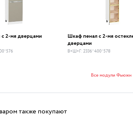
 с 2-мя дверцами
Шкаф пенал с 2-мя остек
дверцами
00*576
В×Ш×Г: 2336*400*578
Все модули Фьюжн
оваром также покупают