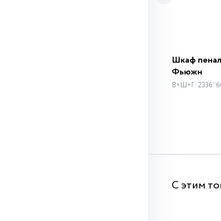
Шкаф пенал
Фьюжн
В×Ш×Г: 2336*6
С этим т