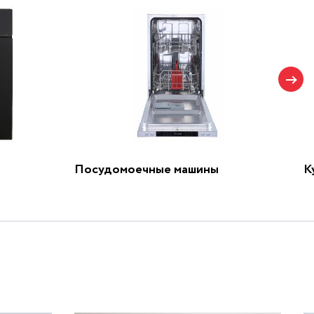
Посудомоечные машины
К