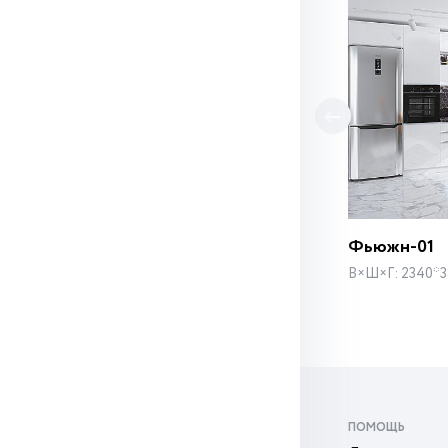
Фьюжн-01
В×Ш×Г: 2340*
ПОМОЩЬ