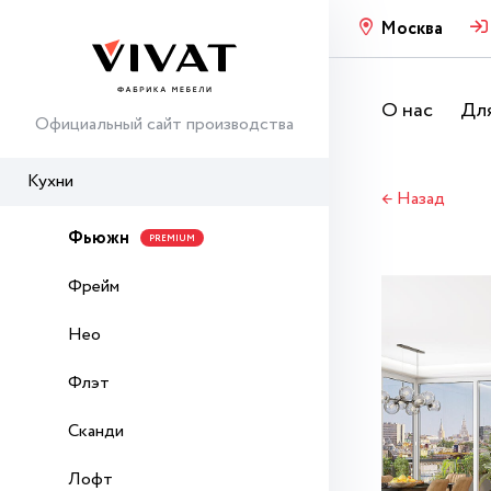
Москва
О нас
Для
Официальный сайт производства
Кухни
← Назад
Фьюжн
PREMIUM
Фрейм
Нео
Флэт
Сканди
Лофт