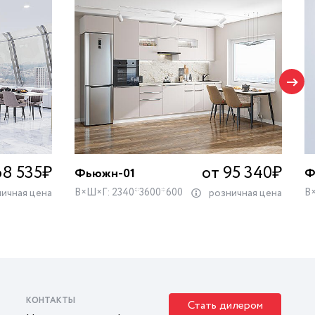
68 535
₽
от 95 340
₽
Фьюжн-01
Ф
В×Ш×Г: 2340*3600*600
В
ичная цена
розничная цена
КОНТАКТЫ
Стать дилером