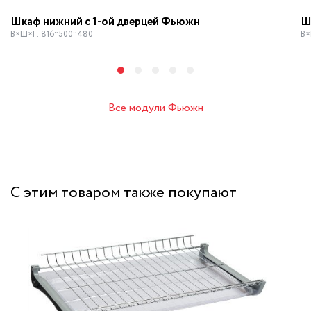
Шкаф нижний с 1-ой дверцей Фьюжн
Ш
В×Ш×Г: 816*500*480
В×
Все модули Фьюжн
С этим товаром также покупают