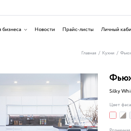
 бизнеса
Новости
Прайс-листы
Личный каб
Главная
Кухни
Фью
Фью
Silky Whi
Цвет фас
Розничная