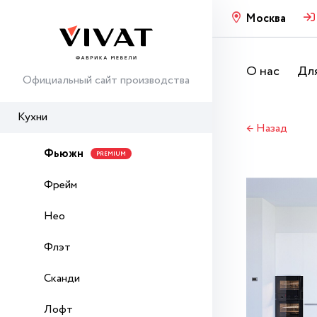
Москва
О нас
Для
Официальный сайт производства
Кухни
← Назад
Фьюжн
PREMIUM
Фрейм
Нео
Флэт
Сканди
Лофт