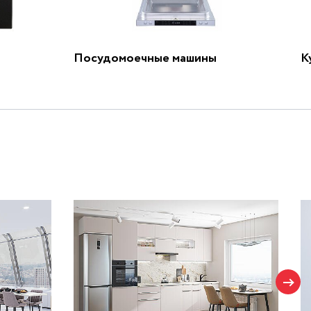
Посудомоечные машины
К