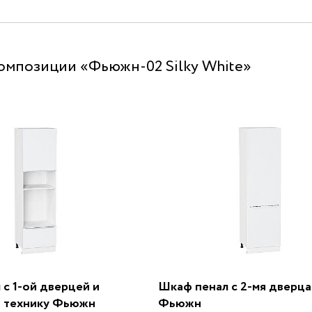
омпозиции «Фьюжн-02 Silky White»
с 1-ой дверцей и
Шкаф пенал с 2-мя дверц
 технику Фьюжн
Фьюжн