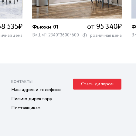
68 535
₽
от 95 340
₽
Фьюжн-01
Ф
В×Ш×Г: 2340*3600*600
В
ичная цена
розничная цена
КОНТАКТЫ
Стать дилером
Наш адрес и телефоны
Письмо директору
Поставщикам