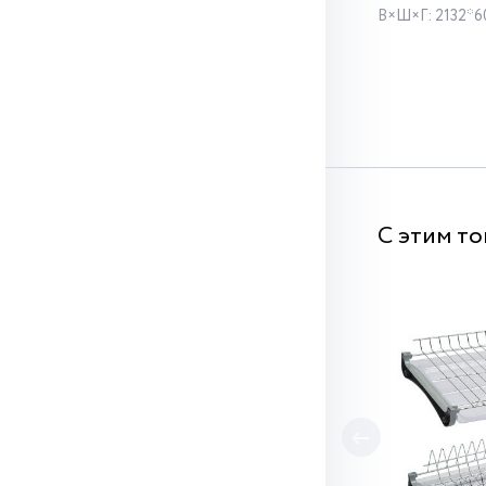
В×Ш×Г: 2132*6
С этим т