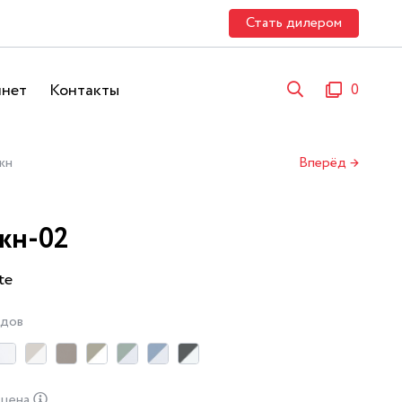
Стать дилером
инет
Контакты
0
жн
Вперёд →
жн-02
te
адов
 цена