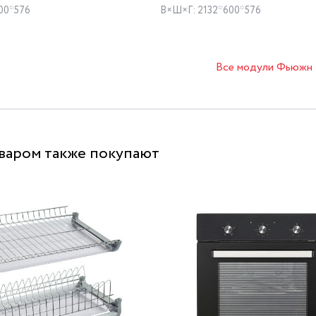
00*576
В×Ш×Г: 2132*600*576
Все модули Фьюжн
оваром также покупают