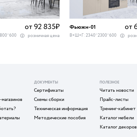
от 92 835
₽
от 
Фьюжн-01
3800*600
В×Ш×Г: 2340*2300*600
розничная цена
розн
ДОКУМЕНТЫ
ПОЛЕЗНОЕ
Сертификаты
Читать новости
-магазинов
Схемы сборки
Прайс-листы
ботать?
Техническая информация
Тренинг-кабинет
атериалы
Методические пособия
Каталог мебели
Каталог декоров