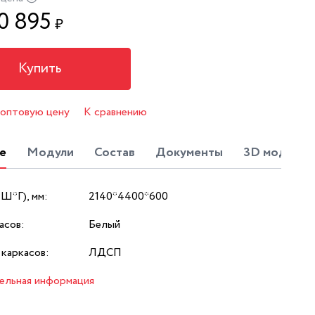
0 895
₽
Купить
 оптовую цену
К сравнению
е
Модули
Состав
Документы
3D модель
*Ш*Г), мм:
2140*4400*600
асов:
Белый
каркасов:
ЛДСП
ельная информация