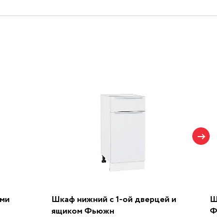
ами
Шкаф нижний с 1-ой дверцей и
Ш
ящиком Фьюжн
Ф