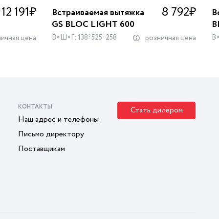
12 191
₽
8 792
₽
Встраиваемая вытяжка
В
GS BLOC LIGHT 600
B
В×Ш×Г: 138*525*258
В×
ичная цена
розничная цена
КОНТАКТЫ
Стать дилером
Наш адрес и телефоны
Письмо директору
Поставщикам