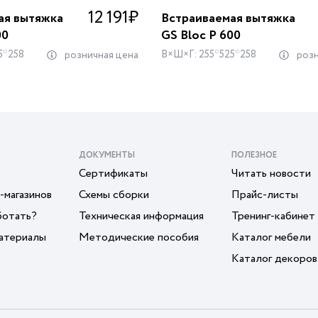
12 191
₽
ая вытяжка
Встраиваемая вытяжка
00
GS Bloc P 600
5*258
В×Ш×Г: 255*525*258
розничная цена
розн
ДОКУМЕНТЫ
ПОЛЕЗНОЕ
Сертификаты
Читать новости
-магазинов
Схемы сборки
Прайс-листы
ботать?
Техническая информация
Тренинг-кабинет
атериалы
Методические пособия
Каталог мебели
Каталог декоров