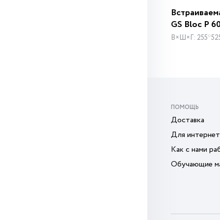
Встраиваем
GS Bloc P 6
В×Ш×Г: 255*52
ПОМОЩЬ
Доставка
Для интернет
Как с нами ра
Обучающие м