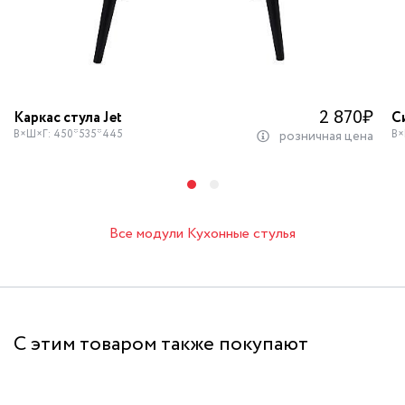
2 870
₽
Каркас стула Jet
С
В×Ш×Г: 450*535*445
В×
розничная цена
Все модули Кухонные стулья
С этим товаром также покупают