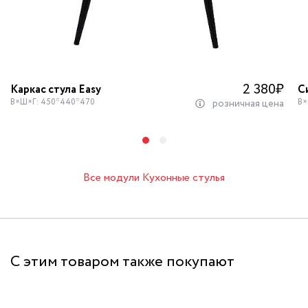
2 380
₽
Каркас стула Easy
С
В×Ш×Г: 450*440*470
В×
розничная цена
Все модули Кухонные стулья
С этим товаром также покупают