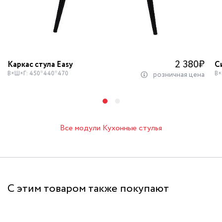
2 380
₽
Каркас стула Easy
С
В×Ш×Г: 450*440*470
В×
розничная цена
Все модули Кухонные стулья
С этим товаром также покупают