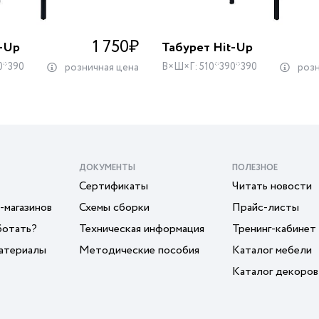
1 750
₽
t-Up
Табурет Hit-Up
0*390
В×Ш×Г: 510*390*390
розничная цена
розн
ДОКУМЕНТЫ
ПОЛЕЗНОЕ
Сертификаты
Читать новости
-магазинов
Схемы сборки
Прайс-листы
ботать?
Техническая информация
Тренинг-кабинет
атериалы
Методические пособия
Каталог мебели
Каталог декоров