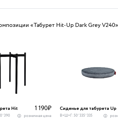
омпозиции «Табурет Hit-Up Dark Grey V240
1 190
₽
рета Hit
Сиденье для табурета Up
0*390
В×Ш×Г: 50*335*335
розничная цена
розн