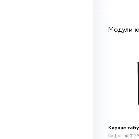
Модули к
Каркас табу
В×Ш×Г: 480*39