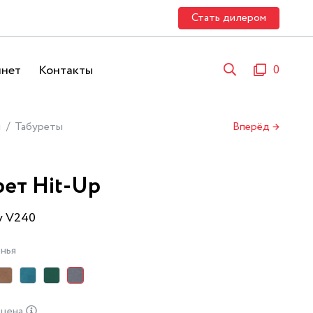
Стать дилером
инет
Контакты
0
я
Табуреты
Вперёд →
рет Hit-Up
y V240
нья
 цена