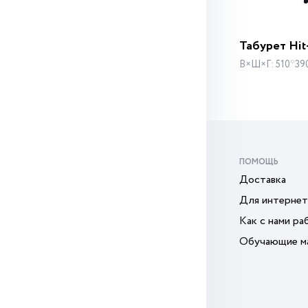
Табурет Hi
В×Ш×Г: 510*39
ПОМОЩЬ
Доставка
Для интернет
Как с нами ра
Обучающие м