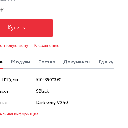
₽
Купить
 оптовую цену
К сравнению
е
Модули
Состав
Документы
Где купить?
*Ш*Г), мм:
510*390*390
асов:
SBlack
нья:
Dark Grey V240
ельная информация