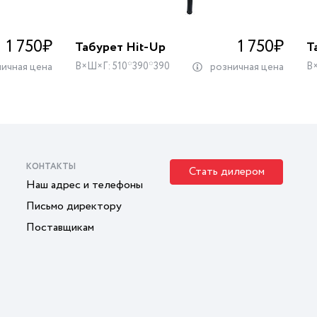
1 750
₽
1 750
₽
Табурет Hit-Up
Т
В×Ш×Г: 510*390*390
В×
ичная цена
розничная цена
КОНТАКТЫ
Стать дилером
Наш адрес и телефоны
Письмо директору
Поставщикам