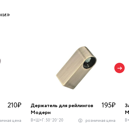
хни»
210
₽
195
₽
Держатель для рейлингов
З
Модерн
М
В×Ш×Г: 50*20*20
В
ичная цена
розничная цена