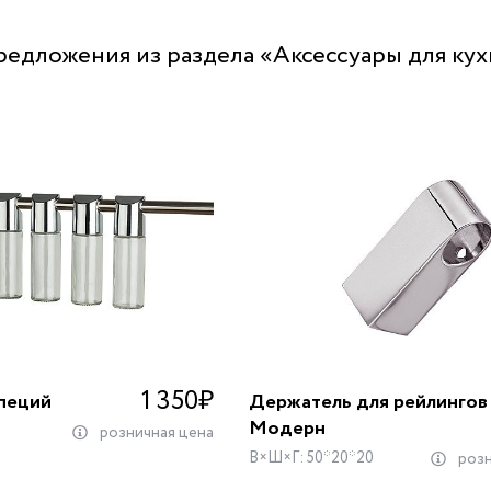
редложения из раздела «Аксессуары для ку
1 350
₽
специй
Держатель для рейлингов
Модерн
розничная цена
В×Ш×Г: 50*20*20
розн