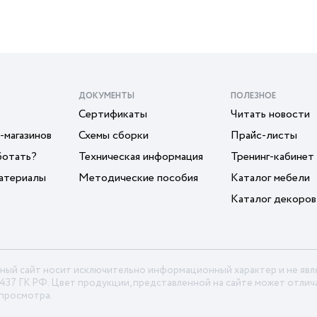
ДОКУМЕНТЫ
ПОЛЕЗНОЕ
Сертификаты
Читать новости
-магазинов
Схемы сборки
Прайс-листы
ботать?
Техническая информация
Тренинг-кабинет
атериалы
Методические пособия
Каталог мебели
Каталог декоров
ный сайт носит исключительно информационный характер и не яв
 437 ГК РФ. Цвет продукции, представленной на сайте может отлича
 просмотра.