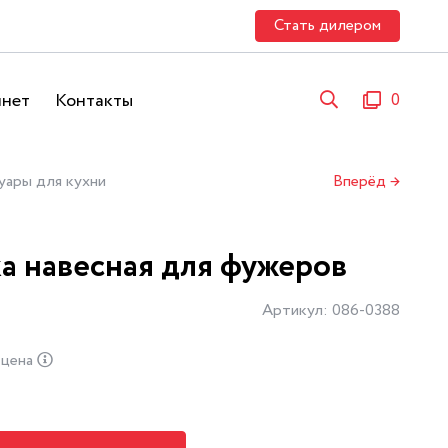
Стать дилером
инет
Контакты
0
уары для кухни
Вперёд →
а навесная для фужеров
Артикул: 086-0388
 цена