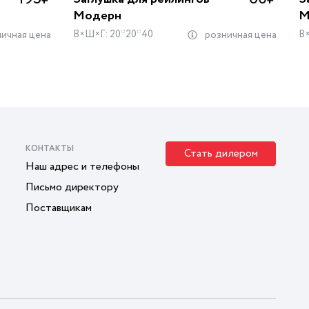
Модерн
М
В×Ш×Г: 20*20*40
В
ичная цена
розничная цена
КОНТАКТЫ
Стать дилером
Наш адрес и телефоны
Письмо директору
Поставщикам