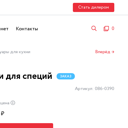
Стать дилером
инет
Контакты
0
уары для кухни
Вперёд →
и для специй
ЗАКАЗ
Артикул: 086-0390
 цена
₽