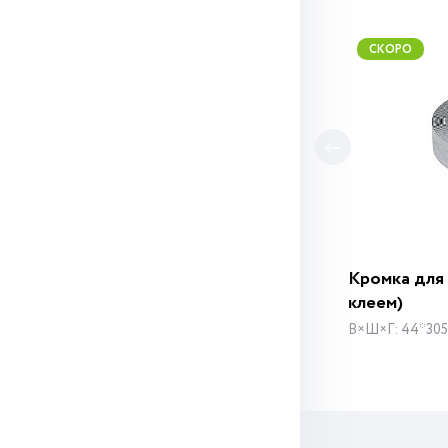
СКОРО
Кромка для
клеем)
В×Ш×Г: 44*305