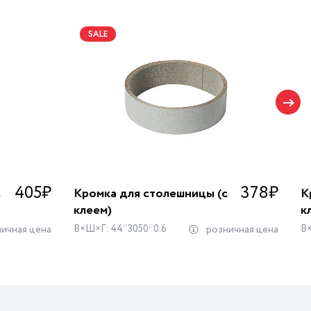
SALE
405
₽
378
₽
с
Кромка для столешницы (с
К
клеем)
к
В×Ш×Г: 44*3050*0.6
В×
ичная цена
розничная цена