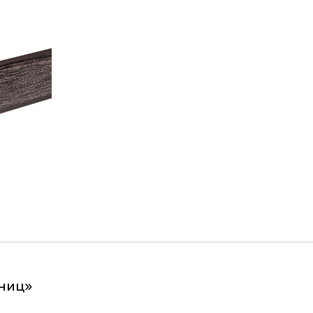
шниц»