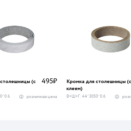
495
₽
 столешницы (с
Кромка для столешницы (
клеем)
0*0.6
В×Ш×Г: 44*3050*0.6
розничная цена
розн